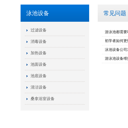
泳池设备
常见问题
过滤设备
游泳池都需要
初学者如何更
消毒设备
泳池设备公司
加热设备
游泳池设备维
池面设备
池底设备
清洁设备
桑拿浴室设备